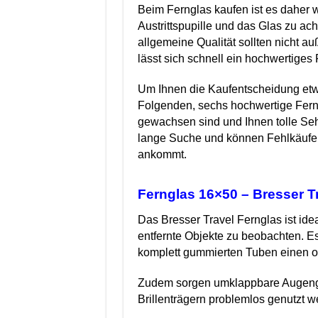
Beim Fernglas kaufen ist es daher wi
Austrittspupille und das Glas zu ac
allgemeine Qualität sollten nicht a
lässt sich schnell ein hochwertige
Um Ihnen die Kaufentscheidung etwas
Folgenden, sechs hochwertige Fern
gewachsen sind und Ihnen tolle Seh
lange Suche und können Fehlkäufen
ankommt.
Fernglas 16×50 – Bresser Tr
Das Bresser Travel Fernglas ist ide
entfernte Objekte zu beobachten. Es
komplett gummierten Tuben einen o
Zudem sorgen umklappbare Augenglä
Brillenträgern problemlos genutzt 