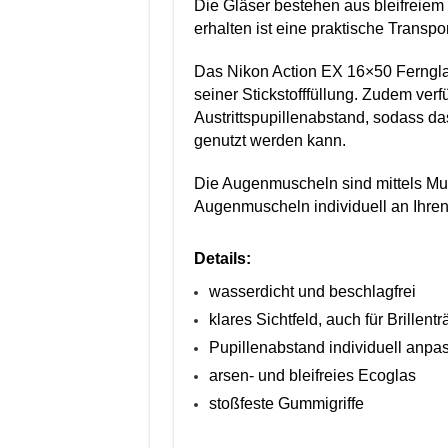
Die Gläser bestehen aus bleifreiem
erhalten ist eine praktische Transp
Das Nikon Action EX 16×50 Ferngla
seiner Stickstofffüllung. Zudem ver
Austrittspupillenabstand, sodass da
genutzt werden kann.
Die Augenmuscheln sind mittels Mult
Augenmuscheln individuell an Ihre
Details:
wasserdicht und beschlagfrei
klares Sichtfeld, auch für Brillentr
Pupillenabstand individuell anpa
arsen- und bleifreies Ecoglas
stoßfeste Gummigriffe