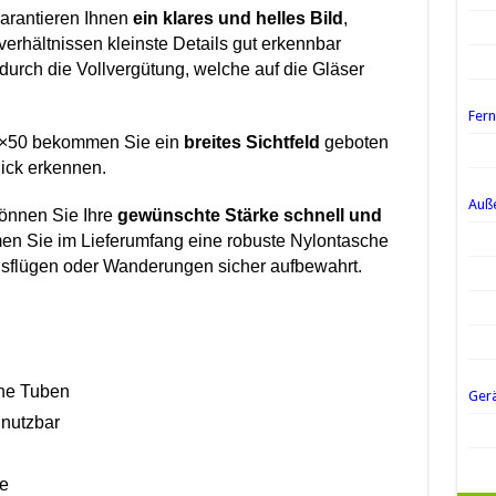
arantieren Ihnen
ein klares und helles Bild
,
verhältnissen kleinste Details gut erkennbar
t durch die Vollvergütung, welche auf die Gläser
Fer
16×50 bekommen Sie ein
breites Sichtfeld
geboten
lick erkennen.
Auße
können Sie Ihre
gewünschte Stärke schnell und
n Sie im Lieferumfang eine robuste Nylontasche
usflügen oder Wanderungen sicher aufbewahrt.
ene Tuben
Ger
 nutzbar
ke