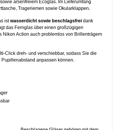
 sowie arsenfreiem Ecoglas. Im Lieferumfang
orttasche, Trageriemen sowie Okularklappen.
s ist
wasserdicht sowie beschlagsfrei
dank
fügt das Fernglas über einen großzügigen
s Nikon Action auch problemlos von Brillenträgern
i-Click dreh- und verschiebbar, sodass Sie die
n Pupillenabstand anpassen können.
äger
ssbar
Beschlagene Gläser gehören mit dem