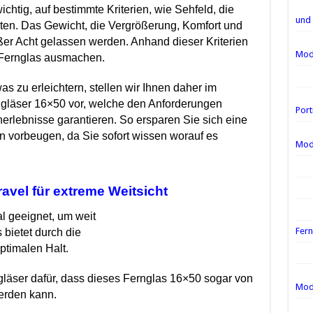
chtig, auf bestimmte Kriterien, wie Sehfeld, die
und
hten.
Das Gewicht, die Vergrößerung, Komfort und
ußer Acht gelassen werden. Anhand dieser Kriterien
Mod
s Fernglas ausmachen.
 zu erleichtern, stellen wir Ihnen daher im
gläser 16×50 vor, welche den Anforderungen
Port
erlebnisse garantieren. So ersparen Sie sich eine
 vorbeugen, da Sie sofort wissen worauf es
Mod
avel für extreme Weitsicht
al geeignet, um weit
Fern
 bietet durch die
ptimalen Halt.
ser dafür, dass dieses Fernglas 16×50 sogar von
Mod
werden kann.