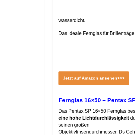
wasserdicht.
Das ideale Fernglas für Brillenträg
Jetzt auf Amazon ansehen>>>
Fernglas 16×50 – Pentax S
Das Pentax SP 16×50 Fernglas besi
eine hohe Lichtdurchlässigkeit
du
seinen großen
Objektivlinsendurchmesser. Ds Geh