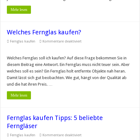
Mehr lesen
Welches Fernglas kaufen?
für
Fernglas kaufen
Kommentare deaktiviert
Welches
Fernglas
kaufen?
Welches Fernglas soll ich kaufen? Auf diese Frage bekommen Sie in
diesem Beitrag eine Antwort. Ein Fernglas muss nicht teuer sein. Aber
welches soll es sein? Ein Fernglas holt entfernte Objekte nah heran.
Damit lässt sich gut beobachten. Wie gut, hängt von der Qualität ab
und die hat ihren Preis. …
Mehr lesen
Fernglas kaufen Tipps: 5 beliebte
Ferngläser
für
Fernglas kaufen
Kommentare deaktiviert
Fernglas