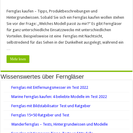
kaufen
Tipps:
5
Fernglas kaufen – Tipps, Produktbeschreibungen und
beliebte
Hintergrundwissen. Sobald Sie sich ein Fernglas kaufen wollen stehen
Ferngläser
Sie vor der Frage: „Welches Modell passt zu mir?“ Es gibt Ferngläser
für ganz unterschiedliche Einsatzzwecke mit unterschiedlichen
Vorteilen. Beispielsweise ist eine Fernglas mit Nachtsicht,
selbstredend für das Sehen in der Dunkelheit ausgelegt, während ein
…
Mehr lesen
Wissenswertes über Ferngläser
Fernglas mit Entfernungsmesser im Test 2022
Marine Fernglas kaufen: 4 beliebte Modelle im Test 2022
Fernglas mit Bildstabilisator Test und Ratgeber
Fernglas 15×50 Ratgeber und Test
Wanderfernglas – Tests, Hintergrundwissen und Modelle