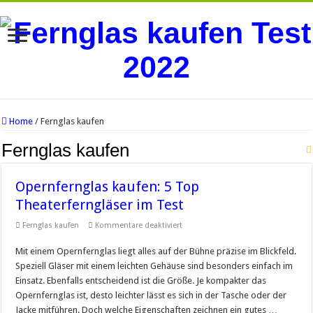
Home
/
Fernglas kaufen
Fernglas kaufen
Opernfernglas kaufen: 5 Top
Theaterferngläser im Test
für
Fernglas kaufen
Kommentare deaktiviert
Opernfernglas
kaufen:
Mit einem Opernfernglas liegt alles auf der Bühne präzise im Blickfeld.
5
Top
Speziell Gläser mit einem leichten Gehäuse sind besonders einfach im
Theaterferngläser
im
Einsatz. Ebenfalls entscheidend ist die Größe. Je kompakter das
Test
Opernfernglas ist, desto leichter lässt es sich in der Tasche oder der
Jacke mitführen. Doch welche Eigenschaften zeichnen ein gutes …